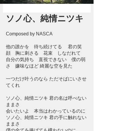
ソノ心、純情ニツキ
Composed by NASCA
他の誰かを 待ち続けてる 君の笑
顔 胸に刺さる 花束 しなだれて
自分の気持ち 直視できない 僕の弱
さ 嫌味なほど 綺麗な空を見た
一つだけ叶うのなら ただそばにいさせ
てくれ
ソノ心、純情ニツキ 君の名は呼べない
ままさ
会いたいよ 本当はわかっているのに
ソノ心、純情ニツキ 君の手に触れない
ままさ
僕の全てを捧げても構わないのに…