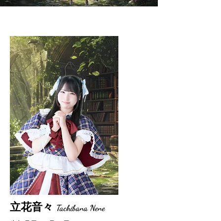
立花音々
Tachibana Nene