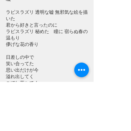
ラピスラズリ 透明な嘘 無邪気な絵を描
いた
君から好きと言ったのに
ラピスラズリ 秘めた 瞳に 宿らぬ春の
温もり
儚げな花の香り
日差しの中で
笑い合ってた
思い出だけが今
溢れ出してく
こぼれ落ちてく
口にできないまま
ラピスラズリ 透明な嘘 夜に溶けた横顔
僕から別れ告げよう
ラピスラズリ 秘めた 瞳に 映らぬ愛の
手触り
悲しみは花びらのように