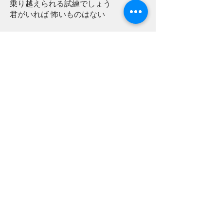
乗り越えられる試練でしょう
君がいれば 怖いものはない
少し分けてほしい
重い荷物背負って 何処に行きたいの?
ひとりじゃないと教えてくれた
君のためなら 嗚呼 側でいつでも
弱く強くあれ
完璧な人はいないから支えあう
もし名前を付けるなら
運命と呼ぶだろう
何度も泣いて笑って
寄り添いあって夢を見る
もし名前を付けるなら
一生消えない"絆"
君といれば 嬉しいだらけだ
君は運命って信じますか 不思議だよね