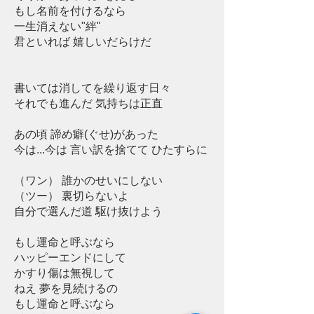
もし名前を付けるなら
一生消えない"絆"
君といれば 嬉しいだらけだ
書いては消してを繰り返す日々
それでも進んだ 気持ちは正直
あの頃 諦め癖(ぐせ)があった
今は...今は 言い訳を捨てて ひたすらに
（ワン） 誰かのせいにしない
（ツー） 裏切らないよ
自分で選んだ道 駆け抜けよう
もし運命と呼ぶなら
ハッピーエンドにして
かすり傷は無視して
ねえ 夢を見続けるの
もし運命と呼ぶなら